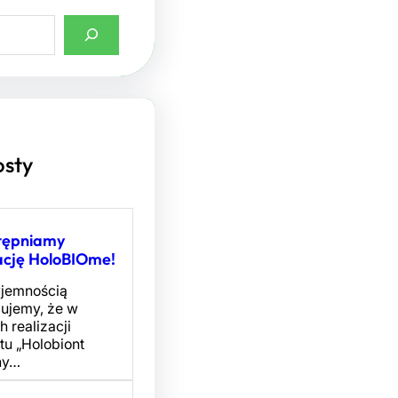
osty
tępniamy
ację HoloBIOme!
yjemnością
mujemy, że w
 realizacji
tu „Holobiont
ny…