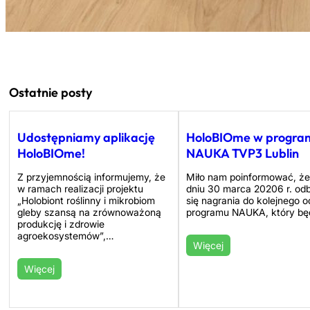
Ostatnie posty
Udostępniamy aplikację
HoloBIOme w progra
HoloBIOme!
NAUKA TVP3 Lublin
Z przyjemnością informujemy, że
Miło nam poinformować, ż
w ramach realizacji projektu
dniu 30 marca 20206 r. od
„Holobiont roślinny i mikrobiom
się nagrania do kolejnego 
gleby szansą na zrównoważoną
programu NAUKA, który bę
produkcję i zdrowie
agroekosystemów”,…
Więcej
Więcej