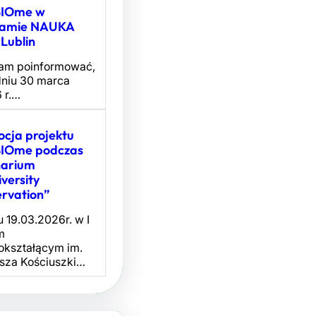
BIOme w
ramie NAUKA
Lublin
nam poinformować,
dniu 30 marca
 r.…
cja projektu
BIOme podczas
narium
iversity
rvation”
 19.03.2026r. w I
m
okształącym im.
sza Kościuszki…