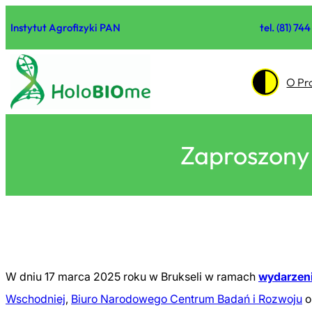
Przejdź
do
Instytut Agrofizyki PAN
tel. (81) 74
treści
O Pr
Zaproszony 
W dniu 17 marca 2025 roku w Brukseli w ramach
wydarzen
Wschodniej
,
Biuro Narodowego Centrum Badań i Rozwoju
o