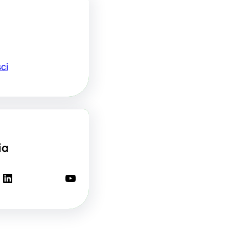
ci
ia
LinkedIn
YouTube