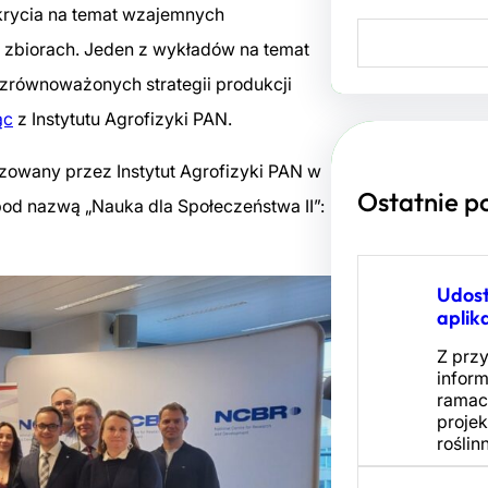
dkrycia na temat wzajemnych
S
e
zbiorach. Jeden z wykładów na temat
a
r
zrównoważonych strategii produkcji
c
ąc
z Instytutu Agrofizyki PAN.
h
zowany przez Instytut Agrofizyki PAN w
Ostatnie p
od nazwą „Nauka dla Społeczeństwa II”:
Udos
aplik
Z prz
infor
ramach
projek
roślin