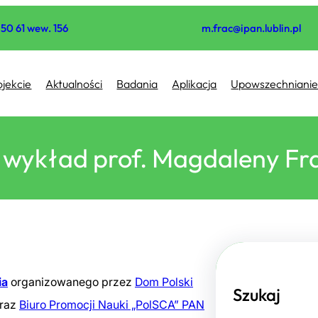
4 50 61 wew. 156
m.frac@ipan.
lublin
.pl
ojekcie
Aktualności
Badania
Aplikacja
Upowszechniani
wykład prof. Magdaleny Frą
ia
organizowanego przez
Dom Polski
Szukaj
raz
Biuro Promocji Nauki „PolSCA” PAN