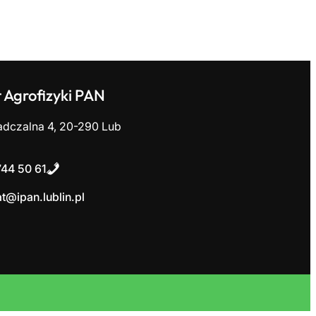
t Agrofizyki PAN
adczalna 4
,
20-290 Lub
 744 50 6
1
at@ipan.lublin.pl