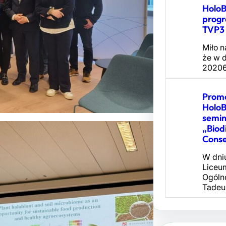
Holo
prog
TVP3 
Miło 
że w 
20206
Promo
Holo
semi
„Biod
Conse
W dniu
Liceu
Ogóln
Tadeu