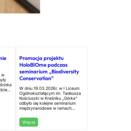
mie
Promocja projektu
HoloBIOme podczas
seminarium „Biodiversity
e w
Conservation”
były
odcinka
W dniu 19.03.2026r. w I Liceum
dzie…
Ogólnokształącym im. Tadeusza
Kościuszki w Kraśniku „Górka”
odbyło się kolejne seminarium
międzynarodowe w ramach…
Więcej