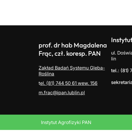
Instytu
prof. dr hab Magdalena
Frąc, czł. koresp. PAN
ul. Doświ
lin
Zakład Badań Systemu Gleba-
t
el.: (81)
Roślina
sekretari
t
el. (81) 744 50 61 wew. 156
m.frac@ipan.
lublin
.pl
Instytut Agrofizyki PAN