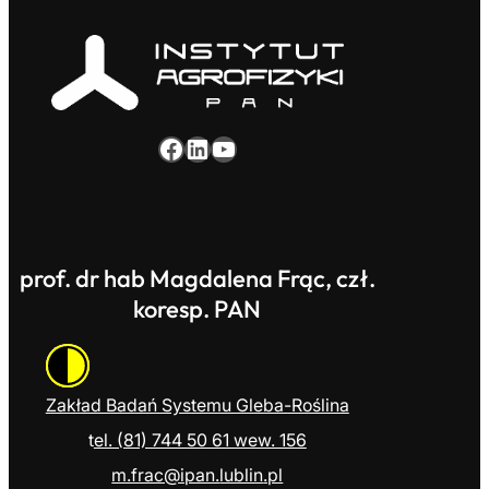
Facebook
LinkedIn
YouTube
prof. dr hab Magdalena Frąc, czł.
koresp. PAN
Zakład Badań Systemu Gleba-Roślina
t
el. (81) 744 50 61 wew. 156
m.frac@ipan.
lublin
.pl