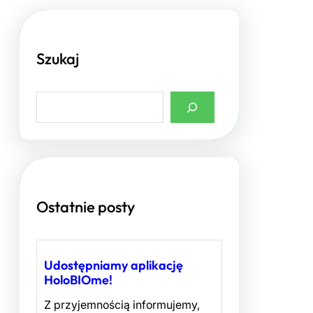
Szukaj
S
e
a
r
c
h
Ostatnie posty
Udostępniamy aplikację
HoloBIOme!
Z przyjemnością informujemy,