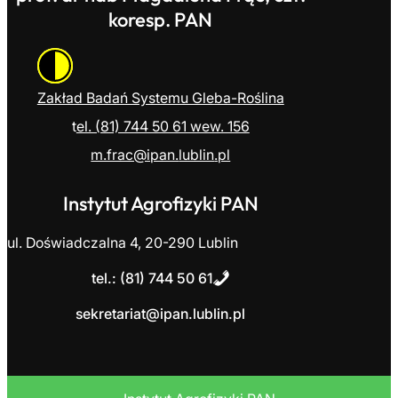
koresp. PAN
Zakład Badań Systemu Gleba-Roślina
t
el. (81) 744 50 61 wew. 156
m.frac@ipan.
lublin
.pl
Instytut Agrofizyki PAN
ul. Doświadczalna 4
,
20-290 Lublin
t
el.: (81) 744 50 6
1
sekretariat@ipan.lublin.pl