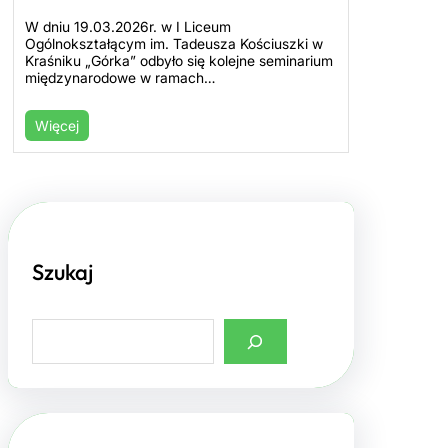
W dniu 19.03.2026r. w I Liceum
Ogólnokształącym im. Tadeusza Kościuszki w
Kraśniku „Górka” odbyło się kolejne seminarium
międzynarodowe w ramach…
Więcej
Szukaj
S
e
a
r
c
h